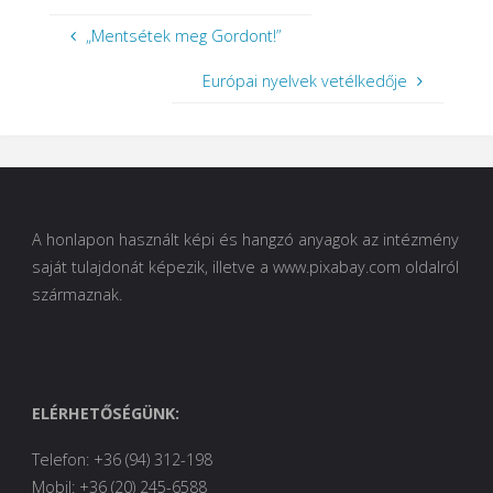
„Mentsétek meg Gordont!”
Európai nyelvek vetélkedője
A honlapon használt képi és hangzó anyagok az intézmény
saját tulajdonát képezik, illetve a www.pixabay.com oldalról
származnak.
ELÉRHETŐSÉGÜNK:
Telefon: +36 (94) 312-198
Mobil: +36 (20) 245-6588