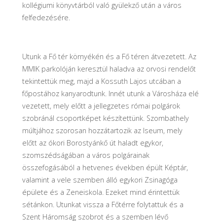
kollégiumi könyvtárból való gyülekző után a város
felfedezésére.
Utunk a Fő tér környékén és a Fő téren átvezetett. Az
MMIK parkolóján keresztül haladva az orvosi rendelőt
tekintettük meg, majd a Kossuth Lajos utcában a
főpostához kanyarodtunk. Innét utunk a Városháza elé
vezetett, mely előtt a jellegzetes római polgárok
szobránál csoportképet készítettünk. Szombathely
múltjához szorosan hozzátartozik az Iseum, mely
előtt az ókori Borostyánkő út haladt egykor,
szomszédságában a város polgárainak
összefogásából a hetvenes években épült Képtár,
valamint a vele szemben álló egykori Zsinagóga
épülete és a Zeneiskola. Ezeket mind érintettük
sétánkon. Utunkat vissza a Főtérre folytattuk és a
Szent Háromság szobrot és a szemben lévő