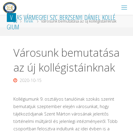
Ugrás
a
V
A
S
V
Á
R
M
E
G
Y
E
I
S
Z
C
B
E
R
Z
S
E
N
Y
I
D
Á
N
I
E
L
K
O
L
L
É
tartalomhoz
Kezdőlap
hírek
Városunk bemutatása az új kollégistáinknak
G
I
U
M
Városunk bemutatása
az új kollégistáinknak
2020-10-15
Kollégiumunk 9. osztályos tanulóinak szokás szerint
bemutatjuk szeptember elején városunkat, hogy
tájékozódjanak Szent Márton városának jelentős
történelmi múltjáról és jelenlegi intézményeiről. Több
csoportban felosztva indultunk az idei évben is a