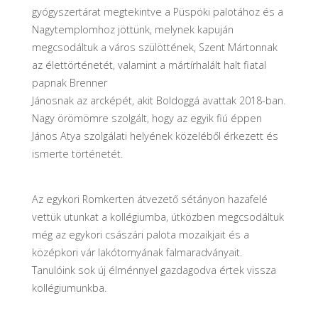
gyógyszertárat megtekintve a Püspöki palotához és a
Nagytemplomhoz jöttünk, melynek kapuján
megcsodáltuk a város szülöttének, Szent Mártonnak
az élettörténetét, valamint a mártírhalált halt fiatal
papnak Brenner
Jánosnak az arcképét, akit Boldoggá avattak 2018-ban.
Nagy örömömre szolgált, hogy az egyik fiú éppen
János Atya szolgálati helyének közeléből érkezett és
ismerte történetét.
Az egykori Romkerten átvezető sétányon hazafelé
vettük utunkat a kollégiumba, útközben megcsodáltuk
még az egykori császári palota mozaikjait és a
középkori vár lakótornyának falmaradványait.
Tanulóink sok új élménnyel gazdagodva értek vissza
kollégiumunkba.