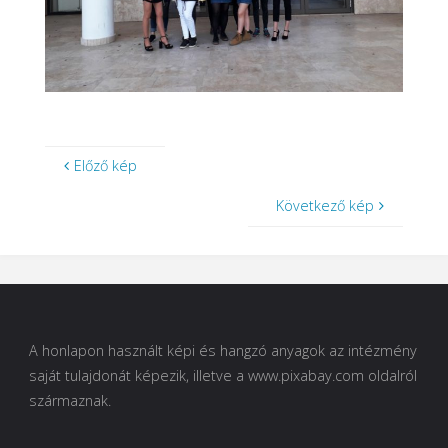
Előző kép
Következő kép
A honlapon használt képi és hangzó anyagok az intézmény
saját tulajdonát képezik, illetve a www.pixabay.com oldalról
származnak.