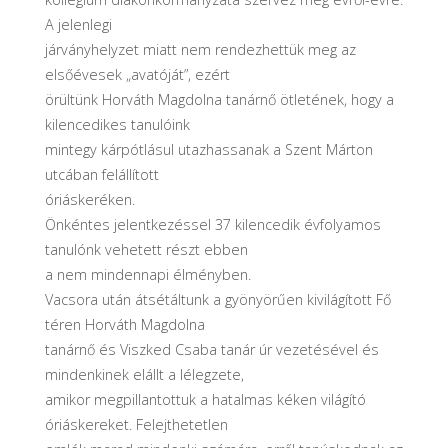
A jelenlegi
járványhelyzet miatt nem rendezhettük meg az
elsőévesek „avatóját”, ezért
örültünk Horváth Magdolna tanárnő ötletének, hogy a
kilencedikes tanulóink
mintegy kárpótlásul utazhassanak a Szent Márton
utcában felállított
óriáskeréken.
Önkéntes jelentkezéssel 37 kilencedik évfolyamos
tanulónk vehetett részt ebben
a nem mindennapi élményben.
Vacsora után átsétáltunk a gyönyörűen kivilágított Fő
téren Horváth Magdolna
tanárnő és Viszked Csaba tanár úr vezetésével és
mindenkinek elállt a lélegzete,
amikor megpillantottuk a hatalmas kéken világító
óriáskereket. Felejthetetlen