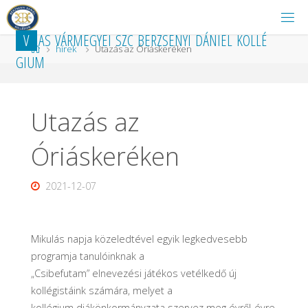
Ugrás
a
V
A
S
V
Á
R
M
E
G
Y
E
I
S
Z
C
B
E
R
Z
S
E
N
Y
I
D
Á
N
I
E
L
K
O
L
L
É
tartalomhoz
Kezdőlap
hírek
Utazás az Óriáskeréken
G
I
U
M
Utazás az
Óriáskeréken
2021-12-07
Mikulás napja közeledtével egyik legkedvesebb
programja tanulóinknak a
„Csibefutam” elnevezési játékos vetélkedő új
kollégistáink számára, melyet a
kollégium diákönkormányzata szervez meg évről-évre.