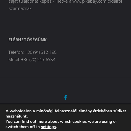
saját tulajdonát képezik, illetve a www.pixabay.com oldalról
származnak.
ELÉRHETŐSÉGÜNK:
Telefon: +36 (94) 312-198
Mobil: +36 (20) 245-6588
A weboldalon a minőségi felhasználói élmény érdekében sütiket
©2023 Berzsenyi Dániel Kollégium
használunk.
You can find out more about which cookies we are using or
switch them off in
settings
.
Köszönjük
Fluida
&
WordPress.