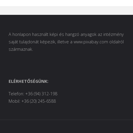
A honlapon használt képi és hangzó anyagok az intézmény
saját tulajdonát képezik, illetve a www.pixabay.com oldalról
származnak.
ELÉRHETŐSÉGÜNK:
Telefon: +36 (94) 312-198
Mobil: +36 (20) 245-6588