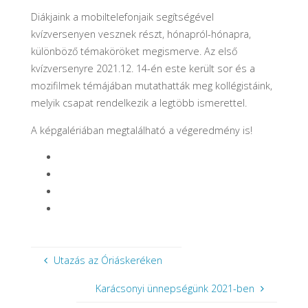
Diákjaink a mobiltelefonjaik segítségével
kvízversenyen vesznek részt, hónapról-hónapra,
különböző témaköröket megismerve. Az első
kvízversenyre 2021.12. 14-én este került sor és a
mozifilmek témájában mutathatták meg kollégistáink,
melyik csapat rendelkezik a legtöbb ismerettel.
A képgalériában megtalálható a végeredmény is!
Utazás az Óriáskeréken
Karácsonyi ünnepségünk 2021-ben