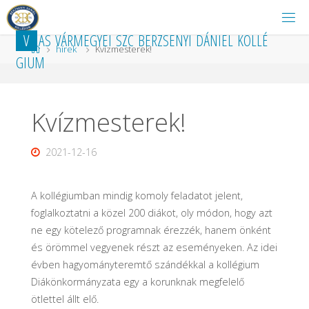
Ugrás
a
V
A
S
V
Á
R
M
E
G
Y
E
I
S
Z
C
B
E
R
Z
S
E
N
Y
I
D
Á
N
I
E
L
K
O
L
L
É
tartalomhoz
Kezdőlap
hírek
Kvízmesterek!
G
I
U
M
Kvízmesterek!
2021-12-16
A kollégiumban mindig komoly feladatot jelent,
foglalkoztatni a közel 200 diákot, oly módon, hogy azt
ne egy kötelező programnak érezzék, hanem önként
és örömmel vegyenek részt az eseményeken. Az idei
évben hagyományteremtő szándékkal a kollégium
Diákönkormányzata egy a korunknak megfelelő
ötlettel állt elő.