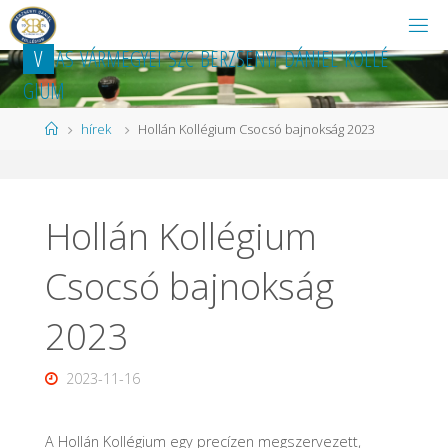
Ugrás
a
V
A
S
V
Á
R
M
E
G
Y
E
I
S
Z
C
B
E
R
Z
S
E
N
Y
I
D
Á
N
I
E
L
K
O
L
L
É
tartalomhoz
G
I
U
M
Kezdőlap
hírek
Hollán Kollégium Csocsó bajnokság 2023
Hollán Kollégium
Csocsó bajnokság
2023
2023-11-16
A Hollán Kollégium egy precízen megszervezett,