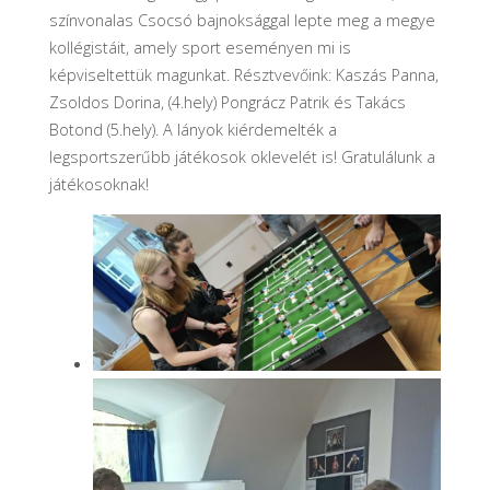
színvonalas Csocsó bajnoksággal lepte meg a megye
kollégistáit, amely sport eseményen mi is
képviseltettük magunkat. Résztvevőink: Kaszás Panna,
Zsoldos Dorina, (4.hely) Pongrácz Patrik és Takács
Botond (5.hely). A lányok kiérdemelték a
legsportszerűbb játékosok oklevelét is! Gratulálunk a
játékosoknak!