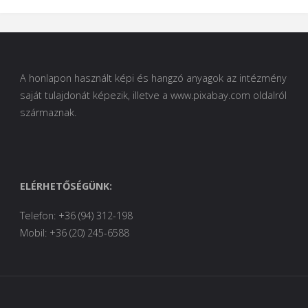
A honlapon használt képi és hangzó anyagok az intézmény
saját tulajdonát képezik, illetve a www.pixabay.com oldalról
származnak.
ELÉRHETŐSÉGÜNK:
Telefon: +36 (94) 312-198
Mobil: +36 (20) 245-6588