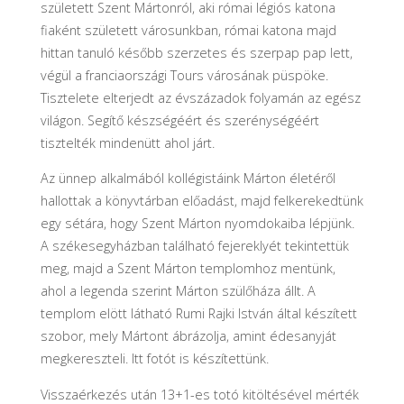
született Szent Mártonról, aki római légiós katona
fiaként született városunkban, római katona majd
hittan tanuló később szerzetes és szerpap pap lett,
végül a franciaországi Tours városának püspöke.
Tisztelete elterjedt az évszázadok folyamán az egész
világon. Segítő készségéért és szerénységéért
tisztelték mindenütt ahol járt.
Az ünnep alkalmából kollégistáink Márton életéről
hallottak a könyvtárban előadást, majd felkerekedtünk
egy sétára, hogy Szent Márton nyomdokaiba lépjünk.
A székesegyházban található fejereklyét tekintettük
meg, majd a Szent Márton templomhoz mentünk,
ahol a legenda szerint Márton szülőháza állt. A
templom elött látható Rumi Rajki István által készített
szobor, mely Mártont ábrázolja, amint édesanyját
megkereszteli. Itt fotót is készítettünk.
Visszaérkezés után 13+1-es totó kitöltésével mérték