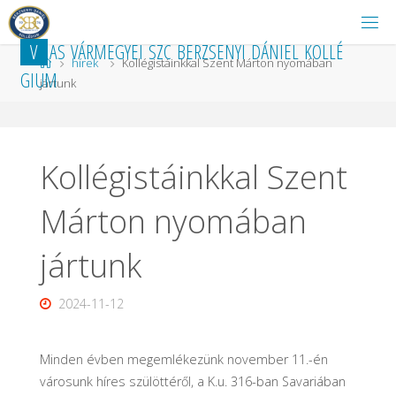
Ugrás
a
V
A
S
V
Á
R
M
E
G
Y
E
I
S
Z
C
B
E
R
Z
S
E
N
Y
I
D
Á
N
I
E
L
K
O
L
L
É
tartalomhoz
Kezdőlap
hírek
Kollégistáinkkal Szent Márton nyomában
G
I
U
M
jártunk
Kollégistáinkkal Szent
Márton nyomában
jártunk
2024-11-12
Minden évben megemlékezünk november 11.-én
városunk híres szülöttéről, a K.u. 316-ban Savariában