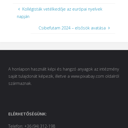
Kollégisták vetélkedője az európai nyelvek
napján
Csibefutam 2024 – elsősök avatása
A honlapon használt képi és hangzó anyagok az intézmény
saját tulajdonát képezik, illetve a www.pixabay.com oldalról
származnak.
ELÉRHETŐSÉGÜNK:
Telefon: +36 (94) 312-198