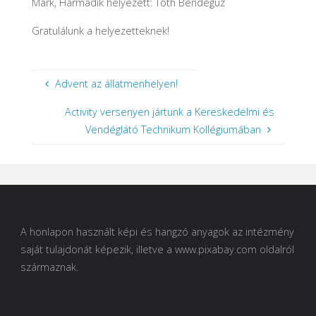
Márk, Harmadik helyezett: Tóth Bendegúz
Gratulálunk a helyezetteknek!
Advent az állatmenhelyen!
Activity versenyen jártunk a Kereskedelmi és
Vendéglátó Technikum Kollégiumában
A honlapon használt képi és hangzó anyagok az intézmény
saját tulajdonát képezik, illetve a www.pixabay.com oldalról
származnak.