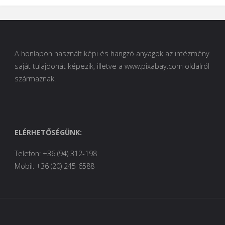
A honlapon használt képi és hangzó anyagok az intézmény
saját tulajdonát képezik, illetve a www.pixabay.com oldalról
származnak.
ELÉRHETŐSÉGÜNK:
Telefon: +36 (94) 312-198
Mobil: +36 (20) 245-6588