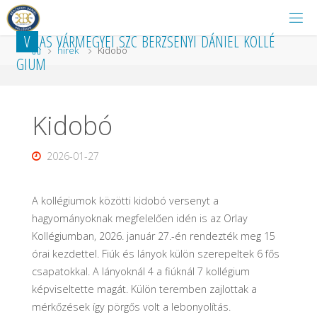
Ugrás
a
V
A
S
V
Á
R
M
E
G
Y
E
I
S
Z
C
B
E
R
Z
S
E
N
Y
I
D
Á
N
I
E
L
K
O
L
L
É
tartalomhoz
Kezdőlap
hírek
Kidobó
G
I
U
M
Kidobó
2026-01-27
A kollégiumok közötti kidobó versenyt a
hagyományoknak megfelelően idén is az Orlay
Kollégiumban, 2026. január 27.-én rendezték meg 15
órai kezdettel. Fiúk és lányok külön szerepeltek 6 fős
csapatokkal. A lányoknál 4 a fiúknál 7 kollégium
képviseltette magát. Külön teremben zajlottak a
mérkőzések így pörgős volt a lebonyolítás.