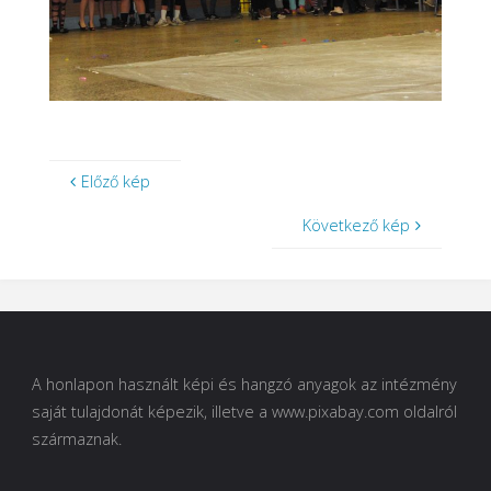
Előző kép
Következő kép
A honlapon használt képi és hangzó anyagok az intézmény
saját tulajdonát képezik, illetve a www.pixabay.com oldalról
származnak.